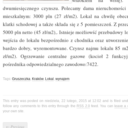
widokiem na wisłę). 
dwumiesięcznego czynszu. Polecamy dama nieruchomości 
mieszkalnym: 3000 pln (27 zł/m2). Lokal na chwilę obecn
klatki schodowej a także składa się z 5 pomieszczeń. Z prz
5000 pln netto (45 zł/m2),. Istnieje możliowść przebudowy l
wejścia do lokalu bezpośrednio z chodnika oraz utworzenie 
bardzo dobry, wyremontowane. Czynsz najmu lokalu 85 m2:
zł/m2). Ogrzewanie centralne gazowe (kocioł 2 funkcyj
pośrednika odpowiedzialnego zawodowo:7422.
Tags:
Gruszeczka
,
Kraków
,
Lokal
,
wynajem
This entry was posted on niedziela, 22 lutego, 2015 at 12:02 and is filed un
follow any comments to this entry through the
RSS 2.0
feed. You can
leave a
your own site.
←
Previous