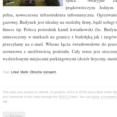
space”. Awaryjne zas
prądotwórczym. Jednym 
pełna, nowoczesna infrastruktura informatyczna. Ogrzewani
gazowej. Budynek jest idealny na siedzibę firmy, bądź usługi
fitness itp. Poleca pośrednik kamil kwiatkowski (lic. Budy
umieszczony w markach na granicy z białołęką jak i targó
przesyłamy na e-mail. Własne łącza światłowodowe do przes
serwerowa z możliwością podziału. Cały teren jest otoczo
wydzielonymi miejscami parkingowymi (dozór fizyczny, moni
Tags:
Lokal
,
Marki
,
Obiszów
,
wynajem
This entry was posted on wtorek, 23 grudnia, 2014 at 16:00 and is filed under
Ni
any comments to this entry through the
RSS 2.0
feed. You can
leave a comment
site.
←
Previous