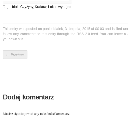
Tags:
blok
,
Czyżyny
,
Kraków
,
Lokal
,
wynajem
This entry was posted on poniedziałek, 3 sierpnia, 2015 at 00:03 and is filed u
follow any comments to this entry through the
RSS 2.0
feed. You can
leave a
your own site.
←
Previous
Dodaj komentarz
Musisz się
zalogować
, aby móc dodać komentarz.