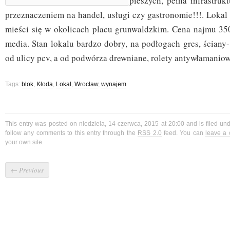
pieszych, pełna infrastruk
przeznaczeniem na handel, usługi czy gastronomie!!!. Loka
mieści się w okolicach placu grunwaldzkim. Cena najmu 350
media. Stan lokalu bardzo dobry, na podłogach gres, ściany
od ulicy pcv, a od podwórza drewniane, rolety antywłamaniow
Tags:
blok
,
Kłoda
,
Lokal
,
Wrocław
,
wynajem
This entry was posted on niedziela, 14 czerwca, 2015 at 20:00 and is filed un
follow any comments to this entry through the
RSS 2.0
feed. You can
leave a
your own site.
←
Previous