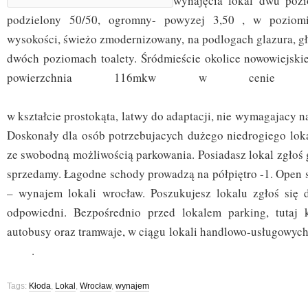
wynajęcia lokal dwu poz
podzielony 50/50, ogromny- powyzej 3,50 , w poziom
wysokości, świeżo zmodernizowany, na podlogach glazura, gł
dwóch poziomach toalety. Śródmieście okolice nowowiejskie
powierzchnia 116mkw w cenie 4
. Lok
w kształcie prostokąta, latwy do adaptacji, nie wymagajacy 
Doskonały dla osób potrzebujacych dużego niedrogiego lok
ze swobodną możliwością parkowania. Posiadasz lokal zgłoś
sprzedamy. Łagodne schody prowadzą na półpiętro -1. Open
– wynajem lokali wrocław. Poszukujesz lokalu zgłoś się 
odpowiedni. Bezpośrednio przed lokalem parking, tutaj 
autobusy oraz tramwaje, w ciągu lokali handlowo-usługowych 
.
Tags:
Kłoda
,
Lokal
,
Wrocław
,
wynajem