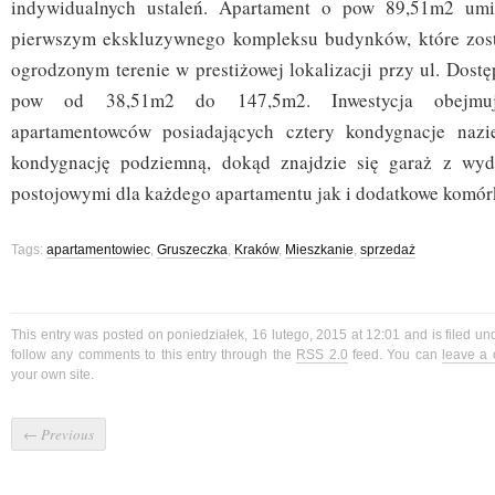
indywidualnych ustaleń. Apartament o pow 89,51m2 umi
pierwszym ekskluzywnego kompleksu budynków, które zos
ogrodzonym terenie w prestiżowej lokalizacji przy ul. Dost
pow od 38,51m2 do 147,5m2. Inwestycja obejm
apartamentowców posiadających cztery kondygnacje naz
kondygnację podziemną, dokąd znajdzie się garaż z wyd
postojowymi dla każdego apartamentu jak i dodatkowe komórk
Tags:
apartamentowiec
,
Gruszeczka
,
Kraków
,
Mieszkanie
,
sprzedaż
This entry was posted on poniedziałek, 16 lutego, 2015 at 12:01 and is filed u
follow any comments to this entry through the
RSS 2.0
feed. You can
leave a
your own site.
←
Previous