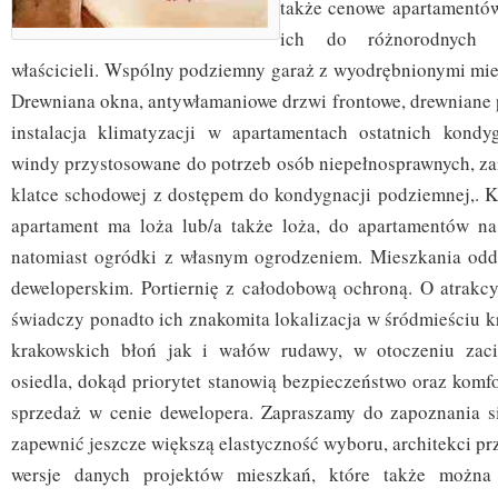
także cenowe apartamentó
ich do różnorodnych p
właścicieli. Wspólny podziemny garaż z wyodrębnionymi mie
Drewniana okna, antywłamaniowe drzwi frontowe, drewniane 
instalacja klimatyzacji w apartamentach ostatnich kondy
windy przystosowane do potrzeb osób niepełnosprawnych, za
klatce schodowej z dostępem do kondygnacji podziemnej,. 
apartament ma loża lub/a także loża, do apartamentów na
natomiast ogródki z własnym ogrodzeniem. Mieszkania odd
deweloperskim. Portiernię z całodobową ochroną. O atrakc
świadczy ponadto ich znakomita lokalizacja w śródmieściu k
krakowskich błoń jak i wałów rudawy, w otoczeniu zac
osiedla, dokąd priorytet stanowią bezpieczeństwo oraz k
sprzedaż w cenie dewelopera. Zapraszamy do zapoznania si
zapewnić jeszcze większą elastyczność wyboru, architekci p
wersje danych projektów mieszkań, które także można