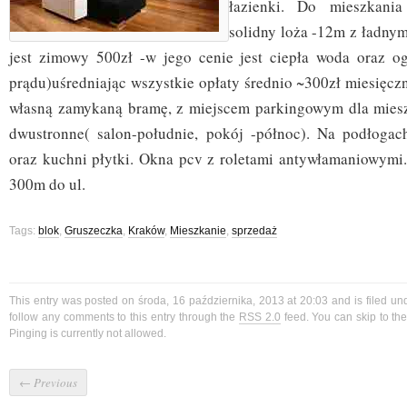
łazienki. Do mieszkania
solidny loża -12m z ładny
jest zimowy 500zł -w jego cenie jest ciepła woda oraz og
prądu)uśredniając wszystkie opłaty średnio ~300zł miesięczn
własną zamykaną bramę, z miejscem parkingowym dla mies
dwustronne( salon-południe, pokój -północ). Na podłogac
oraz kuchni płytki. Okna pcv z roletami antywłamaniowymi. 
300m do ul.
Tags:
blok
,
Gruszeczka
,
Kraków
,
Mieszkanie
,
sprzedaż
This entry was posted on środa, 16 października, 2013 at 20:03 and is filed u
follow any comments to this entry through the
RSS 2.0
feed. You can skip to t
Pinging is currently not allowed.
←
Previous