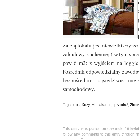
Zaletą lokalu jest niewielki czyn
zabudowy kuchennej ( w tym sprzę
pow 6 m2; z wyjściem na loggie
Pośrednik odpowiedzialny zawodow
bezpośrednim sąsiedztwie mi
samochodowy.
Tags:
blok
,
Kozy
,
Mieszkanie
,
sprzedaż
,
Złot
This entry was posted on czwartek, 16 kwiet
follow any comments to this entry through 