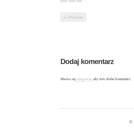
your own site.
←
Previous
Dodaj komentarz
Musisz się
zalogować
, aby móc dodać komentarz.
© 