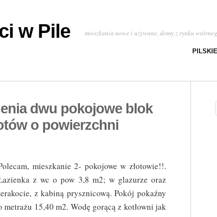
i w Pile
mieszkania nowe i używane, domy z rynku wtórne
PILSKI
ienia dwu pokojowe blok
otów o powierzchni
Polecam, mieszkanie 2- pokojowe w złotowie!!.
Łazienka z wc o pow 3,8 m2; w glazurze oraz
terakocie, z kabiną prysznicową. Pokój pokaźny
o metrażu 15,40 m2. Wodę gorącą z kotłowni jak