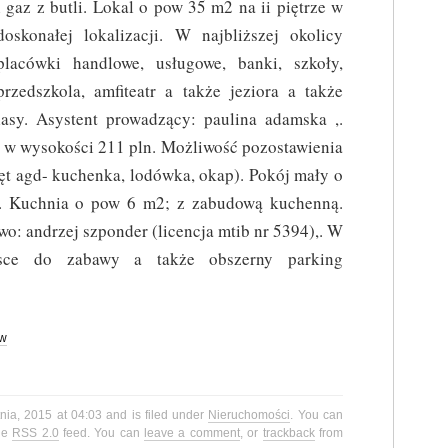
i gaz z butli. Lokal o pow 35 m2 na ii piętrze w
doskonałej lokalizacji. W najbliższej okolicy
placówki handlowe, usługowe, banki, szkoły,
przedszkola, amfiteatr a także jeziora a także
lasy. Asystent prowadzący: paulina adamska ,.
sz w wysokości 211 pln. Możliwość pozostawienia
t agd- kuchenka, lodówka, okap). Pokój mały o
. Kuchnia o pow 6 m2; z zabudową kuchenną.
o: andrzej szponder (licencja mtib nr 5394),. W
ejsce do zabawy a także obszerny parking
ów
nia, 2015 at 04:03 and is filed under
Nieruchomości
. You can
the
RSS 2.0
feed. You can
leave a comment
, or
trackback
from