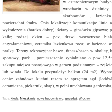
w czteropiętrowym budy
wrocławiu w dzielnicy 
skarbowców. , łazie
powierzchni 9mkw. Opis lokalizacji: komunikacja: linie 
wykończenia (bardzo dobry): ściany – gipsówka gipsowa; p
kafle; rodzaj okien – pcv, drzwi wewnętrzne białe
antywłamaniowe, ceramika łazienkowa roca; w łazience 
pralkę. Tereny rekreacyjne: basen, fitness/basen w okolicy, 
sportowy, park. , pomieszczenie sypialniane o pow 12,5m
zakupu miejsca postojowego w garażu podziemnym – zejści
lub winda. Do lokalu przynależy: balkon (24 m2). Wypo
cenie: zabudowa kuchni razem ze sprzętem agd (lodówk
ceramiczna, piekarnik, okap), w pełni umeblowana garderoba
Tags:
Kłoda
,
Mieszkanie
,
nowe budownictwo
,
sprzedaż
,
Wrocław