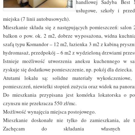
handlowej Sadyba Best M
usługowe, szkoły i przed
miejska (7 linii autobusowych).
Mieszkanie składa się z następujących pomieszczeń: salon
balkon o pow. ok. 2 m2, dobrze wyposażona, widna kuchnia
szafą typu Komandor – 12 m2, łazienka 3 m2 z kabiną prysz
hydromasaż, przedpokój – 6 m2 z wydzieloną drzwiami przes
Istnieje możliwość utworzenia aneksu kuchennego w sa
zyskuje się dodatkowe pomieszczenie, np. pokój dla dziecka.
Atutami lokalu są: solidne materiały wykończeniowe, 
pomieszczeń, niewielki stopień zużycia oraz widok na panora
Do mieszkania przypisana jest komórka lokatorska o p
czynszu nie przekracza 550 zł/mc.
Możliwość wynajęcia miejsca postojowego.
Mieszkanie doskonałe nie tylko do zamieszkania, ale t
Zachęcam do składania własnych o