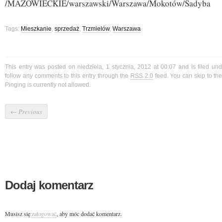
/MAZOWIECKIE/warszawski/Warszawa/Mokotów/Sadyba
Tags:
Mieszkanie
,
sprzedaż
,
Trzmielów
,
Warszawa
This entry was posted on niedziela, 1 stycznia, 2012 at 00:07 and is filed un
follow any comments to this entry through the
RSS 2.0
feed. You can skip to t
Pinging is currently not allowed.
←
Previous
Dodaj komentarz
Musisz się
zalogować
, aby móc dodać komentarz.