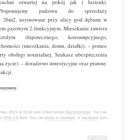
kuchni otwartej na pokój jak i łazienki.
Proponujemy państwu do sprzedaży
w 26m2, usytuowane przy ulicy pod dębami w
ecem gazowym 2-funkcyjnym. Mieszkanie zawiera
edytu (hipotecznego, konsumpcyjnego,
chomości (mieszkania, domu, działki). – pomoc
rty obsługi notarialnej. Szukasz ubezpieczenia
a życie). – doradztwo inwestycyjne oraz prawne.
akcji.
oszowice
nika, 2015 at 00:00 and is filed under
Nieruchomości
. You can
the
RSS 2.0
feed. You can
leave a comment
, or
trackback
from