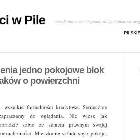
i w Pile
mieszkania nowe i używane, domy z rynku wtórne
PILSKI
ienia jedno pokojowe blok
aków o powierzchni
– wszelkie formalności kredytowe. Serdecznie
zapraszamy do oglądania. Nie wiesz jak
poradzić sobie ze stanem prawnym swojej
nieruchomości. Mieszkanie składa się z pokoju,