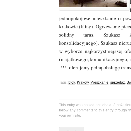
jednopokojowe mieszkanie o po
krakowie (kliny). Ogrzewanie pi
solidny taras. Szukasz kr
konsolidacyjnego). Szukasz nieru
w wyborze najkorzystniejszej ofe
(majątkowego, komunikacyjnego, n
!!!!! oferujemy pełną obsługę trans
Tags:
blok
,
Kraków
,
Mieszkanie
,
sprzedaż
,
Sw
This entry was posted on sobota, 3 paździer
follow any comments to this entry through 
your own site.