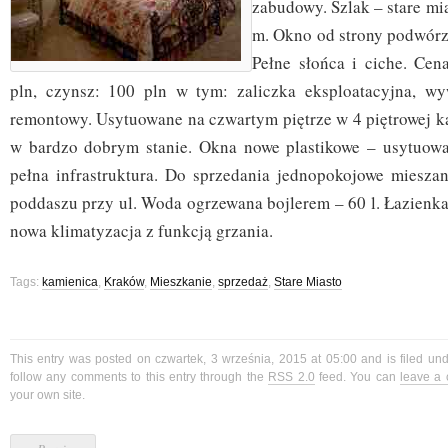
zabudowy. Szlak – stare mi
m. Okno od strony podwórz
Pełne słońca i ciche. Cen
pln, czynsz: 100 pln w tym: zaliczka eksploatacyjna, wy
remontowy. Usytuowane na czwartym piętrze w 4 piętrowej k
w bardzo dobrym stanie. Okna nowe plastikowe – usytuowa
pełna infrastruktura. Do sprzedania jednopokojowe miesza
poddaszu przy ul. Woda ogrzewana bojlerem – 60 l. Łazienka
nowa klimatyzacja z funkcją grzania.
Tags:
kamienica
,
Kraków
,
Mieszkanie
,
sprzedaż
,
Stare Miasto
This entry was posted on czwartek, 3 września, 2015 at 05:00 and is filed un
follow any comments to this entry through the
RSS 2.0
feed. You can
leave a
your own site.