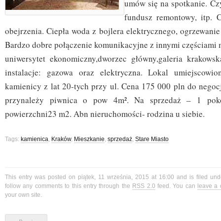
umów się na spotkanie. Cz
fundusz remontowy, itp. C
obejrzenia. Ciepła woda z bojlera elektrycznego, ogrzewanie
Bardzo dobre połączenie komunikacyjne z innymi częściami m
uniwersytet ekonomiczny,dworzec główny,galeria krakow
instalacje: gazowa oraz elektryczna. Lokal umiejscowi
kamienicy z lat 20-tych przy ul. Cena 175 000 pln do negoc
przynależy piwnica o pow 4m². Na sprzedaż – 1 pok
powierzchni23 m2. Abn nieruchomości- rodzina u siebie.
Tags:
kamienica
,
Kraków
,
Mieszkanie
,
sprzedaż
,
Stare Miasto
This entry was posted on piątek, 11 września, 2015 at 16:00 and is filed un
follow any comments to this entry through the
RSS 2.0
feed. You can
leave a
your own site.