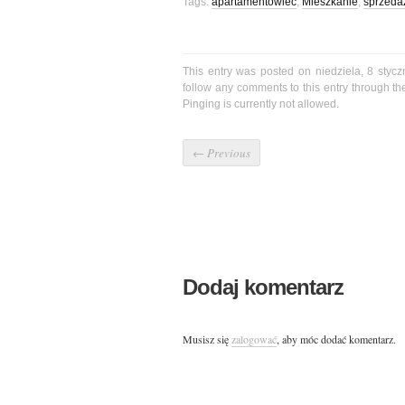
Tags:
apartamentowiec
,
Mieszkanie
,
sprzeda
This entry was posted on niedziela, 8 stycz
follow any comments to this entry through t
Pinging is currently not allowed.
←
Previous
Dodaj komentarz
Musisz się
zalogować
, aby móc dodać komentarz.