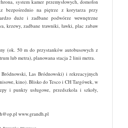
ochrona, system kamer przemysłowych, domofon
az bezpośrednio na piętrze z korytarza przy
bardzo duże i zadbane podwórze wewnętrzne
, krzewy, zadbane trawniki, ławki, plac zabaw
ny (ok. 50 m do przystanków autobusowych z
um lub metra), planowana stacja 2 linii metra.
k Bródnowski, Las Bródnowski) i rekreacyjnych
enisowe, kino). Blisko do Tesco i CH Targówek, w
lepy i punkty usługowe, przedszkola i szkoły,
h@op.pl www.grandh.pl