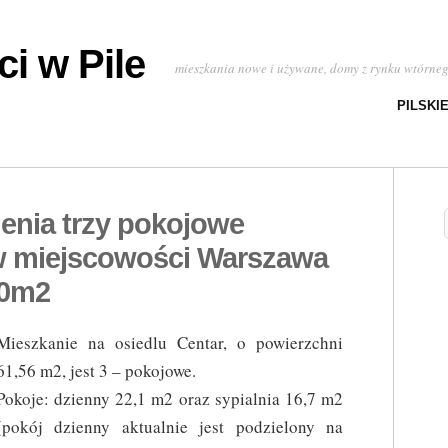
i w Pile
mieszkania nowe i używane, domy z rynku wtórne
PILSKI
enia trzy pokojowe
w miejscowości Warszawa
00m2
Mieszkanie na osiedlu Centar, o powierzchni
61,56 m2, jest 3 – pokojowe.
Pokoje: dzienny 22,1 m2 oraz sypialnia 16,7 m2
(pokój dzienny aktualnie jest podzielony na