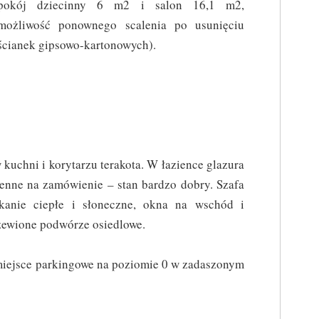
pokój dziecinny 6 m2 i salon 16,1 m2,
możliwość ponownego scalenia po usunięciu
ścianek gipsowo-kartonowych).
kuchni i korytarzu terakota. W łazience glazura
enne na zamówienie – stan bardzo dobry. Szafa
anie ciepłe i słoneczne, okna na wschód i
zewione podwórze osiedlowe.
miejsce parkingowe na poziomie 0 w zadaszonym