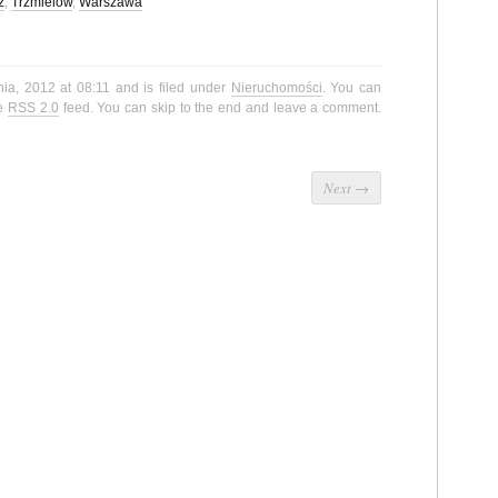
ż
,
Trzmielów
,
Warszawa
nia, 2012 at 08:11 and is filed under
Nieruchomości
. You can
he
RSS 2.0
feed. You can skip to the end and leave a comment.
Next
→