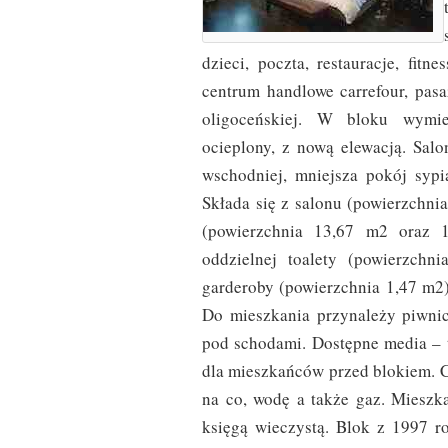
dzieci, poczta, restauracje, fit
centrum handlowe carrefour, pas
oligoceńskiej. W bloku wymien
ocieplony, z nową elewacją. Salo
wschodniej, mniejsza pokój sypi
Składa się z salonu (powierzchni
(powierzchnia 13,67 m2 oraz 1
oddzielnej toalety (powierzchn
garderoby (powierzchnia 1,47 m2)
Do mieszkania przynależy piwnic
pod schodami. Dostępne media – t
dla mieszkańców przed blokiem. C
na co, wodę a także gaz. Mieszk
księgą wieczystą. Blok z 1997 ro