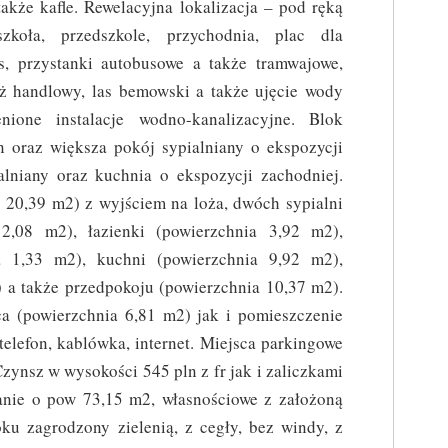
także kafle. Rewelacyjna lokalizacja – pod ręką
szkoła, przedszkole, przychodnia, plac dla
ness, przystanki autobusowe a także tramwajowe,
aż handlowy, las bemowski a także ujęcie wody
ione instalacje wodno-kanalizacyjne. Blok
n oraz większa pokój sypialniany o ekspozycji
alniany oraz kuchnia o ekspozycji zachodniej.
a 20,39 m2) z wyjściem na loża, dwóch sypialni
2,08 m2), łazienki (powierzchnia 3,92 m2),
ia 1,33 m2), kuchni (powierzchnia 9,92 m2),
 a także przedpokoju (powierzchnia 10,37 m2).
a (powierzchnia 6,81 m2) jak i pomieszczenie
elefon, kablówka, internet. Miejsca parkingowe
zynsz w wysokości 545 pln z fr jak i zaliczkami
anie o pow 73,15 m2, własnościowe z założoną
ku zagrodzony zielenią, z cegły, bez windy, z