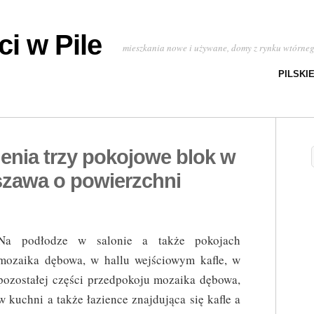
i w Pile
mieszkania nowe i używane, domy z rynku wtórne
PILSKI
enia trzy pokojowe blok w
zawa o powierzchni
Na podłodze w salonie a także pokojach
mozaika dębowa, w hallu wejściowym kafle, w
pozostałej części przedpokoju mozaika dębowa,
w kuchni a także łazience znajdująca się kafle a