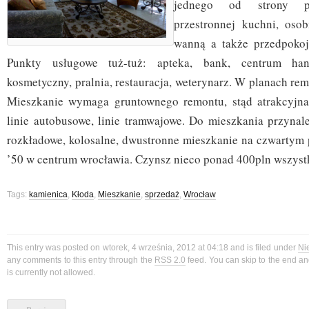
jednego od strony pół
przestronnej kuchni, oso
wanną a także przedpokoj
Punkty usługowe tuż-tuż: apteka, bank, centrum handl
kosmetyczny, pralnia, restauracja, weterynarz. W planach rem
Mieszkanie wymaga gruntownego remontu, stąd atrakcyjna
linie autobusowe, linie tramwajowe. Do mieszkania przynal
rozkładowe, kolosalne, dwustronne mieszkanie na czwartym p
’50 w centrum wrocławia. Czynsz nieco ponad 400pln wszystk
Tags:
kamienica
,
Kłoda
,
Mieszkanie
,
sprzedaż
,
Wrocław
This entry was posted on wtorek, 4 września, 2012 at 04:18 and is filed under
Ni
any comments to this entry through the
RSS 2.0
feed. You can skip to the end a
is currently not allowed.