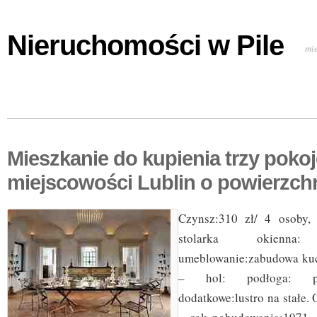
Nieruchomości w Pile
mi
Mieszkanie do kupienia trzy poko
miejscowości Lublin o powierzch
Czynsz:310 zł/ 4 osoby, 
stolarka okienn
umeblowanie:zabudowa kuc
– hol: podłoga: pan
dodatkowe:lustro na stałe. O