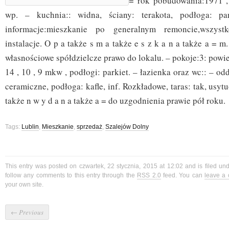
= rok pobudowania:1971 ,
wp. – kuchnia:: widna, ściany: terakota, podłoga: pan
informacje:mieszkanie po generalnym remoncie,wszyst
instalacje. O p a także s m a także e s z k a n a także a = m.
własnościowe spółdzielcze prawo do lokalu. – pokoje:3: powi
14 , 10 , 9 mkw , podłogi: parkiet. – łazienka oraz wc:: – odd
ceramiczne, podłoga: kafle, inf. Rozkładowe, taras: tak, usyt
także n w y d a n a także a = do uzgodnienia prawie pół roku.
Tags:
Lublin
,
Mieszkanie
,
sprzedaż
,
Szalejów Dolny
This entry was posted on czwartek, 22 stycznia, 2015 at 12:02 and is filed un
follow any comments to this entry through the
RSS 2.0
feed. You can
leave a
your own site.
←
Previous