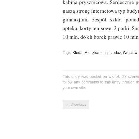
kabina prysznicowa. Serdecznie p
naszą stronę internetową typ bud
gimnazjum, zespół szkół ponadg
apteka, korty tenisowe, 2 parki. S
10 min, do ch borek prawie 10 min
Tags:
Kłoda
,
Mieszkanie
,
sprzedaż
,
Wrocław
This entry was posted on wtorek, 23 czerw
follow any comments to this entry through 
your own site.
←
Previous