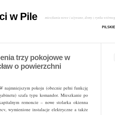
i w Pile
mieszkania nowe i używane, domy z rynku wtórne
PILSKI
enia trzy pokojowe w
ław o powierzchni
W najmniejszym pokoju (obecnie pełni funkcję
gabinetu) szafa typu komandor. Mieszkanie po
kapitalnym remoncie – nowe stolarka okienna
pcv, wymienione instalacje elektryczne a także