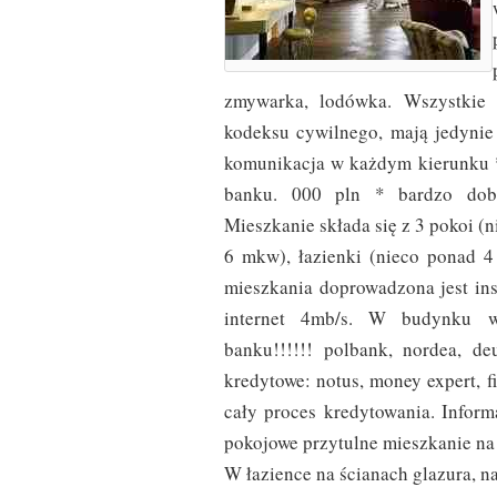
zmywarka, lodówka. Wszystkie 
kodeksu cywilnego, mają jedynie 
komunikacja w każdym kierunku *
banku. 000 pln * bardzo dobr
Mieszkanie składa się z 3 pokoi (
6 mkw), łazienki (nieco ponad 
mieszkania doprowadzona jest inst
internet 4mb/s. W budynku w
banku!!!!!! polbank, nordea, d
kredytowe: notus, money expert, f
cały proces kredytowania. Inform
pokojowe przytulne mieszkanie na
W łazience na ścianach glazura, na