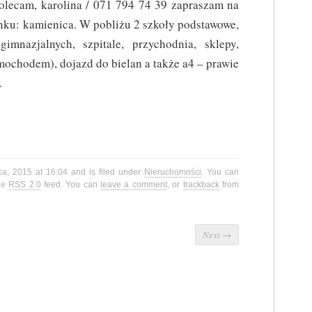
olecam, karolina / 071 794 74 39 zapraszam na
ynku: kamienica. W pobliżu 2 szkoły podstawowe,
imnazjalnych, szpitale, przychodnia, sklepy,
amochodem), dojazd do bielan a także a4 – prawie
.
ca, 2015 at 16:04 and is filed under
Nieruchomości
. You can
the
RSS 2.0
feed. You can
leave a comment
, or
trackback
from
Next
→