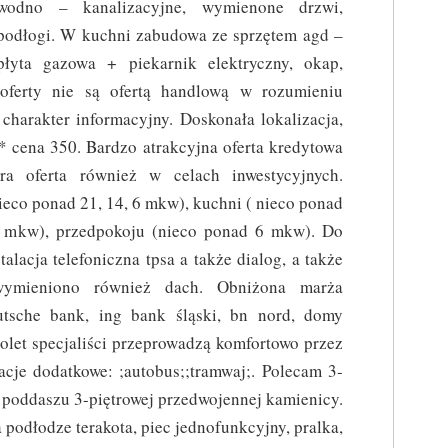
wodno – kanalizacyjne, wymienone drzwi,
podłogi. W kuchni zabudowa ze sprzętem agd –
płyta gazowa + piekarnik elektryczny, okap,
oferty nie są ofertą handlową w rozumieniu
charakter informacyjny. Doskonała lokalizacja,
 cena 350. Bardzo atrakcyjna oferta kredytowa
a oferta również w celach inwestycyjnych.
nieco ponad 21, 14, 6 mkw), kuchni ( nieco ponad
4 mkw), przedpokoju (nieco ponad 6 mkw). Do
alacja telefoniczna tpsa a także dialog, a także
ymieniono również dach. Obniżona marża
eutsche bank, ing bank śląski, bn nord, domy
iolet specjaliści przeprowadzą komfortowo przez
acje dodatkowe: ;autobus;;tramwaj;. Polecam 3-
 poddaszu 3-piętrowej przedwojennej kamienicy.
 podłodze terakota, piec jednofunkcyjny, pralka,