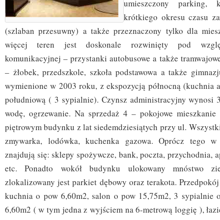
umieszczony parking, 
krótkiego okresu czasu z
(szlaban przesuwny) a także przeznaczony tylko dla mies
więcej teren jest doskonale rozwinięty pod względ
komunikacyjnej – przystanki autobusowe a także tramwajowe
– żłobek, przedszkole, szkoła podstawowa a także gimnaz
wymienione w 2003 roku, z ekspozycją północną (kuchnia a 
południową ( 3 sypialnie). Czynsz administracyjny wynosi 3
wodę, ogrzewanie. Na sprzedaż 4 – pokojowe mieszkanie
piętrowym budynku z lat siedemdziesiątych przy ul. Wszystk
zmywarka, lodówka, kuchenka gazowa. Oprócz tego w b
znajdują się: sklepy spożywcze, bank, poczta, przychodnia, a
etc. Ponadto wokół budynku ulokowany mnóstwo zie
zlokalizowany jest parkiet dębowy oraz terakota. Przedpokó
kuchnia o pow 6,60m2, salon o pow 15,75m2, 3 sypialnie 
6,60m2 ( w tym jedna z wyjściem na 6-metrową loggię ), łaz