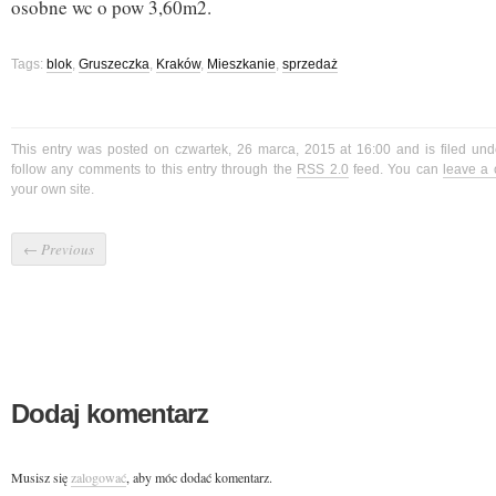
osobne wc o pow 3,60m2.
Tags:
blok
,
Gruszeczka
,
Kraków
,
Mieszkanie
,
sprzedaż
This entry was posted on czwartek, 26 marca, 2015 at 16:00 and is filed un
follow any comments to this entry through the
RSS 2.0
feed. You can
leave a
your own site.
←
Previous
Dodaj komentarz
Musisz się
zalogować
, aby móc dodać komentarz.