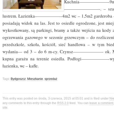
Kuchnia——————
————————-. – szafa 
lustrem. Łazienka——————-4m2 wc – 1,5m2 garderoba – 
posiadają widok na las. Jest to osiedle ogrodzone, jest mie
wykostkowany, są parkingi, bramy a także wejścia na kody a
ogrzewania gazowego w sezonie grzewczym – do rozliczeni
przedszkole, szkoła, kościół, sieć handlowa – w tym bie
wydania— od 3 – do 6 m-cy. Czynsz——————— ok. Mo
kupna garażu na terenie osiedla. Podłogi——————–wy
łazienka, wc – kafle.
Tags:
Bydgoszcz
,
Mieszkanie
,
sprzedaż
This entry was posted on środa, 3 czerwca, 2015 at 05:01 and is filed under
Ni
any comments to this entry through the
RSS 2.0
feed. You can
leave a comment
site.