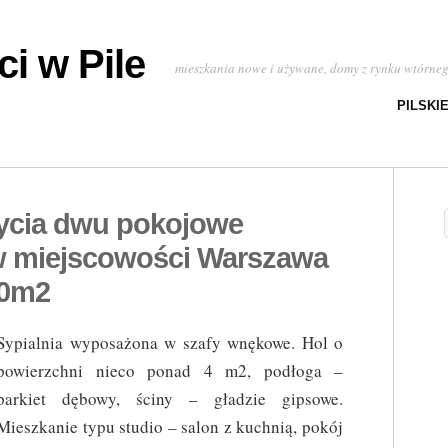
i w Pile
mieszkania nowe i używane, domy z rynku wtórne
PILSKI
ycia dwu pokojowe
w miejscowości Warszawa
00m2
Sypialnia wyposażona w szafy wnękowe. Hol o
powierzchni nieco ponad 4 m2, podłoga –
parkiet dębowy, ściny – gładzie gipsowe.
Mieszkanie typu studio – salon z kuchnią, pokój