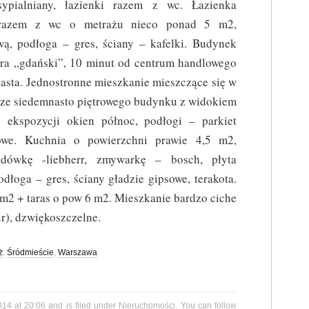
sypialniany, łazienki razem z wc. Łazienka
razem z wc o metrażu nieco ponad 5 m2,
ą, podłoga – gres, ściany – kafelki. Budynek
etra „gdański”, 10 minut od centrum handlowego
iasta. Jednostronne mieszkanie mieszczące się w
rze siedemnasto piętrowego budynku z widokiem
o ekspozycji okien północ, podłogi – parkiet
owe. Kuchnia o powierzchni prawie 4,5 m2,
dówkę -liebherr, zmywarkę – bosch, płyta
dłoga – gres, ściany gładzie gipsowe, terakota.
m2 + taras o pow 6 m2. Mieszkanie bardzo ciche
ur), dzwiękoszczelne.
ż
,
Śródmieście
,
Warszawa
014 at 20:06 and is filed under
Nieruchomości
. You can follow