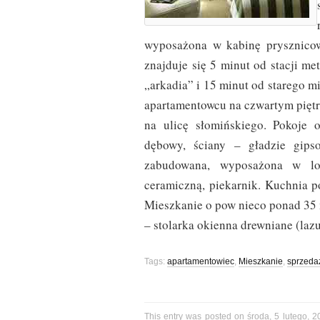
wyposażona w kabinę prysznicow
znajduje się 5 minut od stacji m
„arkadia” i 15 minut od starego m
apartamentowcu na czwartym pięt
na ulicę słomińskiego. Pokoje 
dębowy, ściany – gładzie gips
zabudowana, wyposażona w lo
ceramiczną, piekarnik. Kuchnia po
Mieszkanie o pow nieco ponad 35 
– stolarka okienna drewniane (laz
Tags:
apartamentowiec
,
Mieszkanie
,
sprzeda
This entry was posted on środa, 5 lutego, 2