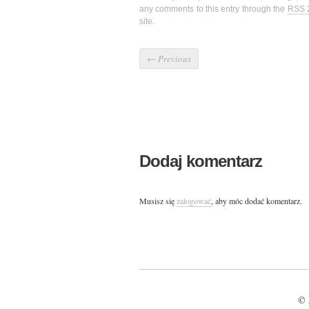
any comments to this entry through the
RSS 
site.
←
Previous
Dodaj komentarz
Musisz się
zalogować
, aby móc dodać komentarz.
© 