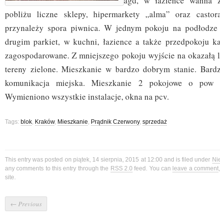
agd, w łazience wanna 
pobliżu liczne sklepy, hipermarkety „alma” oraz casto
przynależy spora piwnica. W jednym pokoju na podłodze 
drugim parkiet, w kuchni, łazience a także przedpokoju kaf
zagospodarowane. Z mniejszego pokoju wyjście na okazałą 
tereny zielone. Mieszkanie w bardzo dobrym stanie. Bard
komunikacja miejska. Mieszkanie 2 pokojowe o pow 
Wymieniono wszystkie instalacje, okna na pcv.
Tags:
blok
,
Kraków
,
Mieszkanie
,
Prądnik Czerwony
,
sprzedaż
This entry was posted on piątek, 14 sierpnia, 2015 at 12:00 and is filed under
Ni
any comments to this entry through the
RSS 2.0
feed. You can
leave a comment
site.
←
Previous