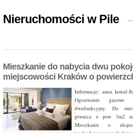
Nieruchomości w Pile
mi
Mieszkanie do nabycia dwu poko
miejscowości Kraków o powierzc
Informacje: anna kowal-f
Ogrzewanie gazowe
dwufunkcyjny. Do mies
piwnica o pow 3m2 na
Mieszkanie o ekspoz