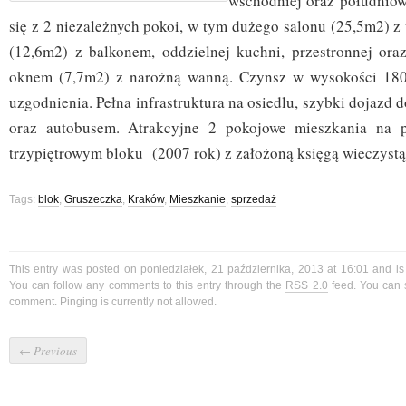
wschodniej oraz południow
się z 2 niezależnych pokoi, w tym dużego salonu (25,5m2) z
(12,6m2) z balkonem, oddzielnej kuchni, przestronnej oraz
oknem (7,7m2) z narożną wanną. Czynsz w wysokości 18
uzgodnienia. Pełna infrastruktura na osiedlu, szybki dojazd
oraz autobusem. Atrakcyjne 2 pokojowe mieszkania na 
trzypiętrowym bloku (2007 rok) z założoną księgą wieczystą
Tags:
blok
,
Gruszeczka
,
Kraków
,
Mieszkanie
,
sprzedaż
This entry was posted on poniedziałek, 21 października, 2013 at 16:01 and is
You can follow any comments to this entry through the
RSS 2.0
feed. You can 
comment. Pinging is currently not allowed.
←
Previous