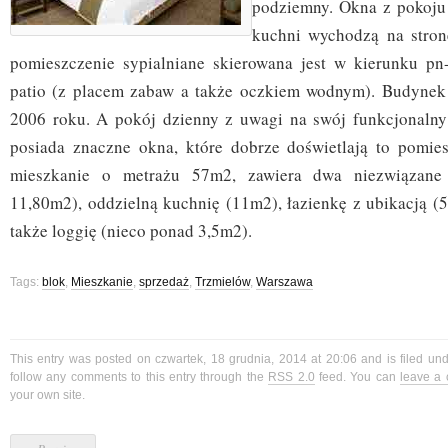
podziemny. Okna z pokoju
kuchni wychodzą na stron
pomieszczenie sypialniane skierowana jest w kierunku pn
patio (z placem zabaw a także oczkiem wodnym). Budynek 
2006 roku. A pokój dzienny z uwagi na swój funkcjonalny k
posiada znaczne okna, które dobrze doświetlają to pomies
mieszkanie o metrażu 57m2, zawiera dwa niezwiązane
11,80m2), oddzielną kuchnię (11m2), łazienkę z ubikacją (5
także loggię (nieco ponad 3,5m2).
Tags:
blok
,
Mieszkanie
,
sprzedaż
,
Trzmielów
,
Warszawa
This entry was posted on czwartek, 18 grudnia, 2014 at 20:06 and is filed un
follow any comments to this entry through the
RSS 2.0
feed. You can
leave a
your own site.