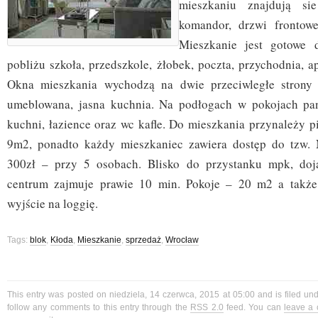
mieszkaniu znajdują si
komandor, drzwi frontow
Mieszkanie jest gotowe 
pobliżu szkoła, przedszkole, żłobek, poczta, przychodnia, ap
Okna mieszkania wychodzą na dwie przeciwległe strony
umeblowana, jasna kuchnia. Na podłogach w pokojach pan
kuchni, łazience oraz wc kafle. Do mieszkania przynależy p
9m2, ponadto każdy mieszkaniec zawiera dostęp do tzw. 
300zł – przy 5 osobach. Blisko do przystanku mpk, do
centrum zajmuje prawie 10 min. Pokoje – 20 m2 a takż
wyjście na loggię.
Tags:
blok
,
Kłoda
,
Mieszkanie
,
sprzedaż
,
Wrocław
This entry was posted on niedziela, 14 czerwca, 2015 at 05:00 and is filed un
follow any comments to this entry through the
RSS 2.0
feed. You can
leave a