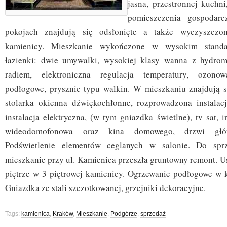
jasna, przestronnej kuchni
pomieszczenia gospodarc
pokojach znajdują się odsłonięte a także wyczyszczon
kamienicy. Mieszkanie wykończone w wysokim standa
łazienki: dwie umywalki, wysokiej klasy wanna z hydrom
radiem, elektroniczna regulacja temperatury, ozonow
podłogowe, prysznic typu walkin. W mieszkaniu znajdują s
stolarka okienna dźwiękochłonne, rozprowadzona instalac
instalacja elektryczna, (w tym gniazdka świetlne), tv sat, i
wideodomofonowa oraz kina domowego, drzwi głów
Podświetlenie elementów ceglanych w salonie. Do spr
mieszkanie przy ul. Kamienica przeszła gruntowny remont. U
piętrze w 3 piętrowej kamienicy. Ogrzewanie podłogowe w k
Gniazdka ze stali szczotkowanej, grzejniki dekoracyjne.
Tags:
kamienica
,
Kraków
,
Mieszkanie
,
Podgórze
,
sprzedaż