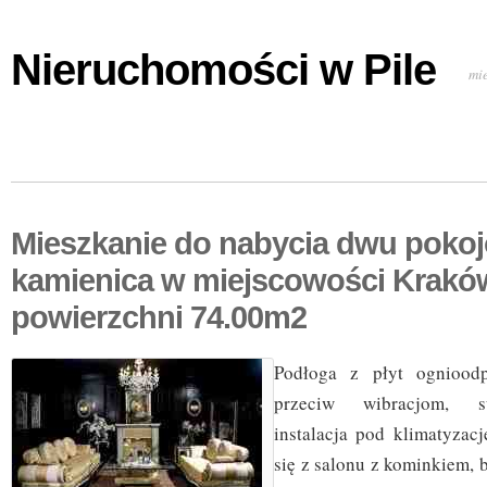
Nieruchomości w Pile
mi
Mieszkanie do nabycia dwu poko
kamienica w miejscowości Krakó
powierzchni 74.00m2
Podłoga z płyt ognioodp
przeciw wibracjom, su
instalacja pod klimatyzac
się z salonu z kominkiem, b