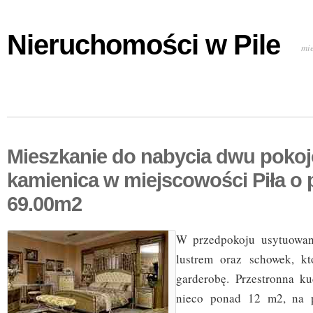
Nieruchomości w Pile
mi
Mieszkanie do nabycia dwu poko
kamienica w miejscowości Piła o 
69.00m2
W przedpokoju usytuowan
lustrem oraz schowek, k
garderobę. Przestronna k
nieco ponad 12 m2, na p