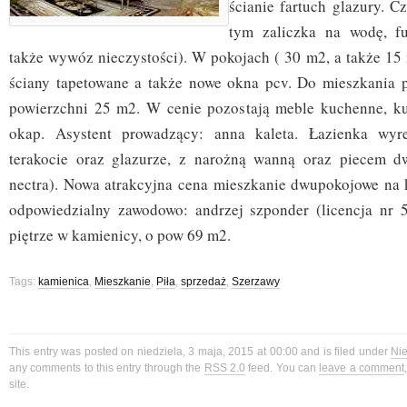
ścianie fartuch glazury. C
tym zaliczka na wodę, f
także wywóz nieczystości). W pokojach ( 30 m2, a także 15 
ściany tapetowane a także nowe okna pcv. Do mieszkania 
powierzchni 25 m2. W cenie pozostają meble kuchenne, k
okap. Asystent prowadzący: anna kaleta. Łazienka wyr
terakocie oraz glazurze, z narożną wanną oraz piecem d
nectra). Nowa atrakcyjna cena mieszkanie dwupokojowe na 
odpowiedzialny zawodowo: andrzej szponder (licencja nr 
piętrze w kamienicy, o pow 69 m2.
Tags:
kamienica
,
Mieszkanie
,
Piła
,
sprzedaż
,
Szerzawy
This entry was posted on niedziela, 3 maja, 2015 at 00:00 and is filed under
Ni
any comments to this entry through the
RSS 2.0
feed. You can
leave a comment
site.