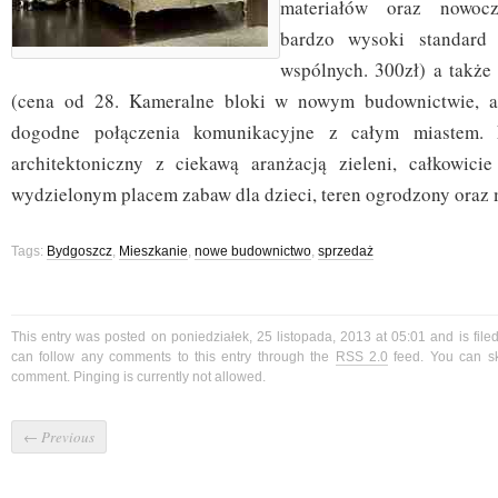
materiałów oraz nowocze
bardzo wysoki standard 
wspólnych. 300zł) a także
(cena od 28. Kameralne bloki w nowym budownictwie, at
dogodne połączenia komunikacyjne z całym miastem. 
architektoniczny z ciekawą aranżacją zieleni, całkowici
wydzielonym placem zabaw dla dzieci, teren ogrodzony oraz
Tags:
Bydgoszcz
,
Mieszkanie
,
nowe budownictwo
,
sprzedaż
This entry was posted on poniedziałek, 25 listopada, 2013 at 05:01 and is fil
can follow any comments to this entry through the
RSS 2.0
feed. You can sk
comment. Pinging is currently not allowed.
←
Previous