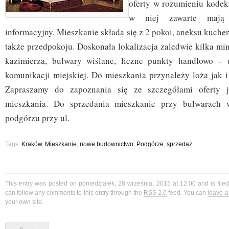
oferty w rozumieniu kodek
w niej zawarte mają 
informacyjny. Mieszkanie składa się z 2 pokoi, aneksu kuchen
także przedpokoju. Doskonała lokalizacja zaledwie kilka min
kazimierza, bulwary wiślane, liczne punkty handlowo – u
komunikacji miejskiej. Do mieszkania przynależy loża jak i
Zapraszamy do zapoznania się ze szczegółami oferty j
mieszkania. Do sprzedania mieszkanie przy bulwarach 
podgórzu przy ul.
Tags:
Kraków
,
Mieszkanie
,
nowe budownictwo
,
Podgórze
,
sprzedaż
This entry was posted on poniedziałek, 28 września, 2015 at 12:00 and is fil
can follow any comments to this entry through the
RSS 2.0
feed. You can
leave 
your own site.