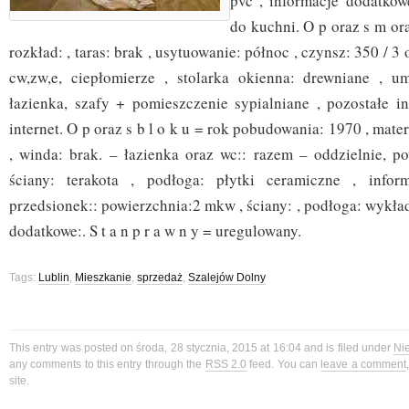
pvc , informacje dodatkow
do kuchni. O p oraz s m ora
rozkład: , taras: brak , usytuowanie: północ , czynsz: 350 / 
cw,zw,e, ciepłomierze , stolarka okienna: drewniane , u
łazienka, szafy + pomieszczenie sypialniane , pozostałe in
internet. O p oraz s b l o k u = rok pobudowania: 1970 , mate
, winda: brak. – łazienka oraz wc:: razem – oddzielnie, p
ściany: terakota , podłoga: płytki ceramiczne , infor
przedsionek:: powierzchnia:2 mkw , ściany: , podłoga: wykład
dodatkowe:. S t a n p r a w n y = uregulowany.
Tags:
Lublin
,
Mieszkanie
,
sprzedaż
,
Szalejów Dolny
This entry was posted on środa, 28 stycznia, 2015 at 16:04 and is filed under
Ni
any comments to this entry through the
RSS 2.0
feed. You can
leave a comment
site.