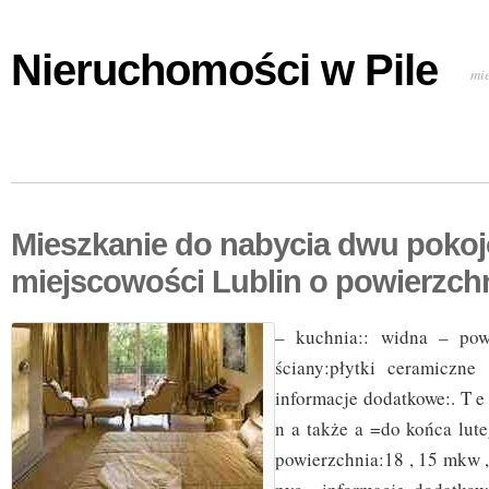
Nieruchomości w Pile
mi
Mieszkanie do nabycia dwu poko
miejscowości Lublin o powierzch
– kuchnia:: widna – pow
ściany:płytki ceramiczne 
informacje dodatkowe:. T e 
n a także a =do końca lut
powierzchnia:18 , 15 mkw 