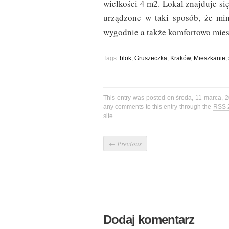
wielkości 4 m2. Lokal znajduje si
urządzone w taki sposób, że mi
wygodnie a także komfortowo mies
Tags:
blok
,
Gruszeczka
,
Kraków
,
Mieszkanie
,
This entry was posted on środa, 11 marca, 2
any comments to this entry through the
RSS 
site.
←
Previous
Dodaj komentarz