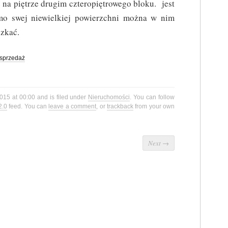
ę na piętrze drugim czteropiętrowego bloku. jest
mo swej niewielkiej powierzchni można w nim
zkać.
sprzedaż
015 at 00:00 and is filed under
Nieruchomości
. You can follow
2.0
feed. You can
leave a comment
, or
trackback
from your own
Next
→