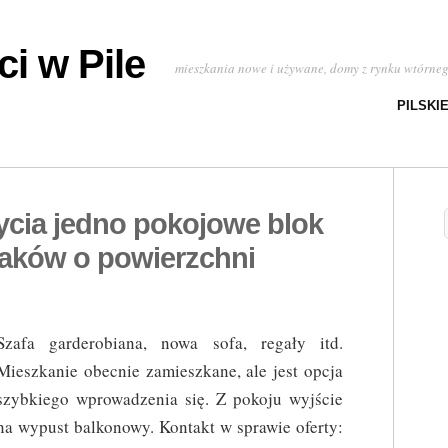
i w Pile
mieszkania nowe i używane, domy z rynku wtórne
PILSKI
ycia jedno pokojowe blok
aków o powierzchni
Szafa garderobiana, nowa sofa, regały itd.
Mieszkanie obecnie zamieszkane, ale jest opcja
szybkiego wprowadzenia się. Z pokoju wyjście
na wypust balkonowy. Kontakt w sprawie oferty: