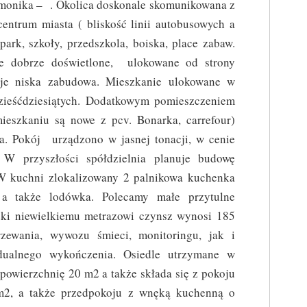
monika – . Okolica doskonale skomunikowana z
centrum miasta ( bliskość linii autobusowych a
ark, szkoły, przedszkola, boiska, place zabaw.
że dobrze doświetlone, ulokowane od strony
uje niska zabudowa. Mieszkanie ulokowane w
zieśćdziesiątych. Dodatkowym pomieszczeniem
ieszkaniu są nowe z pcv. Bonarka, carrefour)
a. Pokój urządzono w jasnej tonacji, w cenie
 W przyszłości spółdzielnia planuje budowę
W kuchni zlokalizowany 2 palnikowa kuchenka
a także lodówka. Polecamy małe przytulne
ięki niewielkiemu metrazowi czynsz wynosi 185
zewania, wywozu śmieci, monitoringu, jak i
dualnego wykończenia. Osiedle utrzymane w
owierzchnię 20 m2 a także składa się z pokoju
2, a także przedpokoju z wnęką kuchenną o