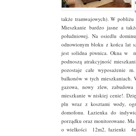
także tramwajowych). W pobliżu p
Mieszkanie bardzo jasne a tak
południowej. Na osiedlu domin
odnowionym bloku z końca lat s
jest solidna piwnica. Okna w m
podnoszą atrakcyjność mieszkani
pozostaje całe wyposażenie m.
balkonów w tych mieszkaniach. 
gazowa, nowy zlew, zabudowa 
mieszkanie w niskiej cenie!. Dz
pln wraz z kosztami wody, ogr
domofonu. Łazienka do indywi
porządku oraz monitorowane. Ma p
o wielkości 12m2, łazienki 4m