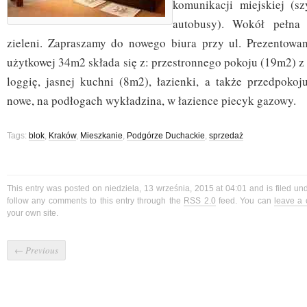
komunikacji miejskiej (sz
autobusy). Wokół pełna i
zieleni. Zapraszamy do nowego biura przy ul. Prezentowa
użytkowej 34m2 składa się z: przestronnego pokoju (19m2) z
loggię, jasnej kuchni (8m2), łazienki, a także przedpokoj
nowe, na podłogach wykładzina, w łazience piecyk gazowy.
Tags:
blok
,
Kraków
,
Mieszkanie
,
Podgórze Duchackie
,
sprzedaż
This entry was posted on niedziela, 13 września, 2015 at 04:01 and is filed u
follow any comments to this entry through the
RSS 2.0
feed. You can
leave a
your own site.
←
Previous