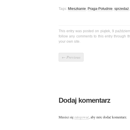
Tags:
Mieszkanie
,
Praga-Południe
,
sprzedaż
This entry was posted on piątek, 9 paździer
follow any comments to this entry through 
your own site.
←
Previous
Dodaj komentarz
Musisz się
zalogować
, aby móc dodać komentarz.