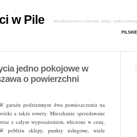
i w Pile
mieszkania nowe i używane, domy z rynku wtórne
PILSKI
ycia jedno pokojowe w
zawa o powierzchni
W garażu podziemnym dwa pomieszczenia na
wózki a także rowery. Mieszkanie sprzedawane
wraz z całym wyposażeniem, wliczone w cenę.
W pobliżu sklepy, punkty usługowe, wiele