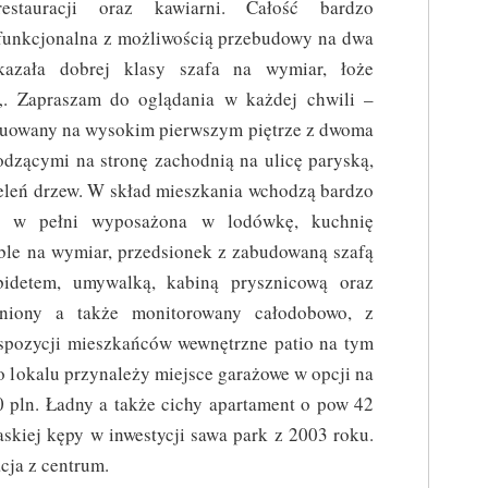
restauracji oraz kawiarni. Całość bardzo
funkcjonalna z możliwością przebudowy na dwa
kazała dobrej klasy szafa na wymiar, łoże
. Zapraszam do oglądania w każdej chwili –
tuowany na wysokim pierwszym piętrze z dwoma
dzącymi na stronę zachodnią na ulicę paryską,
eleń drzew. W skład mieszkania wchodzą bardzo
ia w pełni wyposażona w lodówkę, kuchnię
ble na wymiar, przedsionek z zabudowaną szafą
idetem, umywalką, kabiną prysznicową oraz
oniony a także monitorowany całodobowo, z
yspozycji mieszkańców wewnętrzne patio na tym
o lokalu przynależy miejsce garażowe w opcji na
 pln. Ładny a także cichy apartament o pow 42
kiej kępy w inwestycji sawa park z 2003 roku.
cja z centrum.