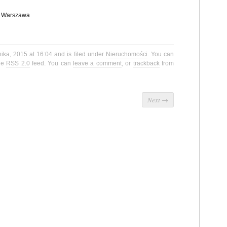
,
Warszawa
nika, 2015 at 16:04 and is filed under
Nieruchomości
. You can
the
RSS 2.0
feed. You can
leave a comment
, or
trackback
from
Next
→