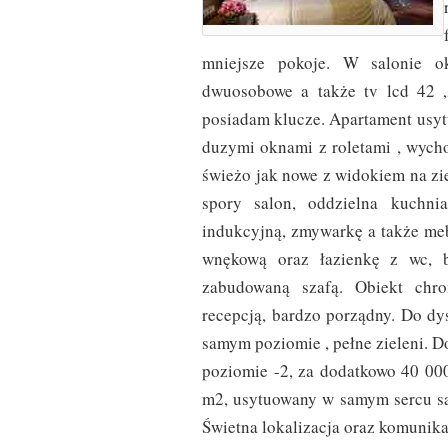
mniejsze pokoje. W salonie o
dwuosobowe a także tv lcd 42 „
posiadam klucze. Apartament usy
duzymi oknami z roletami , wycho
świeżo jak nowe z widokiem na zi
spory salon, oddzielna kuchn
indukcyjną, zmywarkę a także me
wnękową oraz łazienkę z wc, b
zabudowaną szafą. Obiekt chr
recepcją, bardzo porządny. Do d
samym poziomie , pełne zieleni. D
poziomie -2, za dodatkowo 40 000
m2, usytuowany w samym sercu sas
Świetna lokalizacja oraz komunika