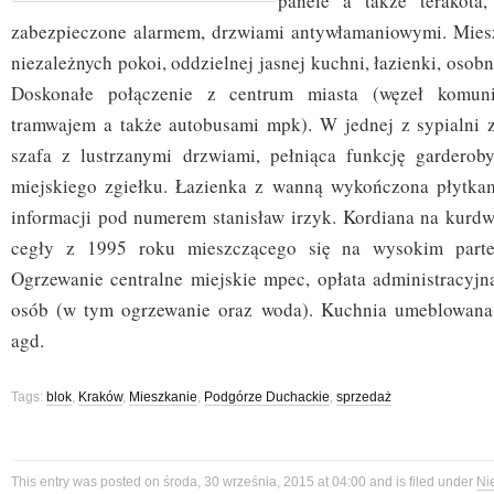
panele a także terakota
zabezpieczone alarmem, drzwiami antywłamaniowymi. Miesz
niezależnych pokoi, oddzielnej jasnej kuchni, łazienki, osob
Doskonałe połączenie z centrum miasta (węzeł komun
tramwajem a także autobusami mpk). W jednej z sypialni 
szafa z lustrzanymi drzwiami, pełniąca funkcję garderob
miejskiego zgiełku. Łazienka z wanną wykończona płytkam
informacji pod numerem stanisław irzyk. Kordiana na kur
cegły z 1995 roku mieszczącego się na wysokim parte
Ogrzewanie centralne miejskie mpec, opłata administracyjn
osób (w tym ogrzewanie oraz woda). Kuchnia umeblowan
agd.
Tags:
blok
,
Kraków
,
Mieszkanie
,
Podgórze Duchackie
,
sprzedaż
This entry was posted on środa, 30 września, 2015 at 04:00 and is filed under
Ni