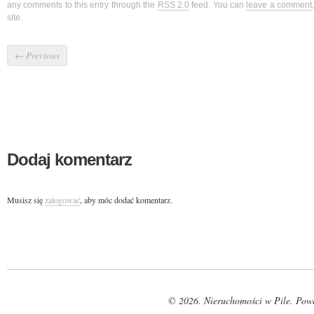
any comments to this entry through the
RSS 2.0
feed. You can
leave a comment
site.
←
Previous
Dodaj komentarz
Musisz się
zalogować
, aby móc dodać komentarz.
© 2026. Nieruchomości w Pile. Pow