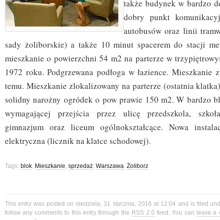
także budynek w bardzo d
dobry punkt komunikacy
autobusów oraz linii tram
sady żoliborskie) a także 10 minut spacerem do stacji me
mieszkanie o powierzchni 54 m2 na parterze w trzypiętrow
1972 roku. Podgrzewana podłoga w łazience. Mieszkanie z
temu. Mieszkanie zlokalizowany na parterze (ostatnia klatka)
solidny narożny ogródek o pow prawie 150 m2. W bardzo blis
wymagającej przejścia przez ulicę przedszkola, szkoł
gimnazjum oraz liceum ogólnokształcące. Nowa instala
elektryczna (licznik na klatce schodowej).
Tags:
blok
,
Mieszkanie
,
sprzedaż
,
Warszawa
,
Żoliborz
This entry was posted on niedziela, 31 stycznia, 2016 at 12:04 and is filed un
follow any comments to this entry through the
RSS 2.0
feed. You can
leave a