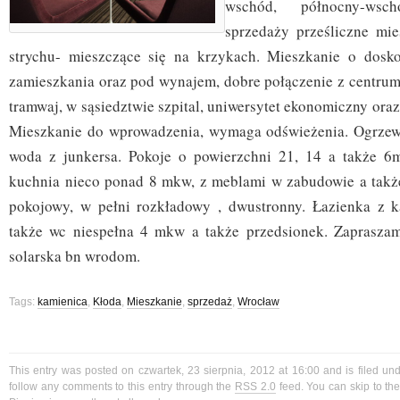
wschód, północny-ws
sprzedaży prześliczne mie
strychu- mieszczące się na krzykach. Mieszkanie o doskon
zamieszkania oraz pod wynajem, dobre połączenie z centrum 
tramwaj, w sąsiedztwie szpital, uniwersytet ekonomiczny or
Mieszkanie do wprowadzenia, wymaga odświeżenia. Ogrzewa
woda z junkersa. Pokoje o powierzchni 21, 14 a także 6m
kuchnia nieco ponad 8 mkw, z meblami w zabudowie a także
pokojowy, w pełni rozkładowy , dwustronny. Łazienka z k
także wc niespełna 4 mkw a także przedsionek. Zapraszam
solarska bn wrodom.
Tags:
kamienica
,
Kłoda
,
Mieszkanie
,
sprzedaż
,
Wrocław
This entry was posted on czwartek, 23 sierpnia, 2012 at 16:00 and is filed un
follow any comments to this entry through the
RSS 2.0
feed. You can skip to t