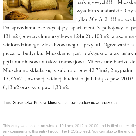
parkingowych!!!. Miesz
wysokim standardzie. Czyn
tylko 50gr/m2. !!!nie czek
Do sprzedania zachwycający apartament 3 pokojowy o pow
131m2 (powierzchnia użytkowa 124m2) z100m2 tarasem na o
wielorodzinnego zlokalizowanego przy ul. Ogrzewanie a 
pieca w budynku. Mieszkanie jest praktyczne oraz ustawn
pętla autobusowa a także tramwajowa. Mieszkanie bardzo do
Mieszkanie składa się z salonu o pow 42,78m2, 2 sypialn
17,77m2 , osobnej widnej kuchni z jadalnią o pow 20,02 
6,13m2 oraz wc o pow 1,30m2.
Tags:
Gruszeczka
,
Kraków
,
Mieszkanie
,
nowe budownictwo
,
sprzedaż
This entry was posted on wtorek, 10 lipca, 2012 at 20:00 and is filed under
Nie
any comments to this entry through the
RSS 2.0
feed. You can skip to the end a