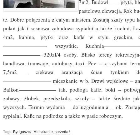
7m2. Budowl—— płyta, blo
pastelowa elewacja. Rok 
te. Dobre połączenia z całym miastem. Zostają szafy typu
pokoi jak i sosnowa zabudowa sypialni a także kuchn
4m2, kabina, płytki oraz kafle w stylu greckim, 
————————- wszystkie. Kuchnia——————— 
——————— 320zł/4 osoby. Blisko tereny rekreacyjne,
handlowa, tramwaje, autobusy, taxi. Pcv – z szybami ter
7,5m2 – ciekawa aranżacja ścian tynkiem dek
————————— mieszkanie w b. Drzwi wejściowe – anty
Balkon——————— tak, podłoga kafle, boki – poliwęgl
zabawy, żłobek, przedszkola, szkoły – także średnie jak
wyższych. Termin wydania— do uzgodnienia – ok. Zosta
sypialni. Kafle na podłodze a także w pasie roboczym.
Tags:
Bydgoszcz
,
Mieszkanie
,
sprzedaż