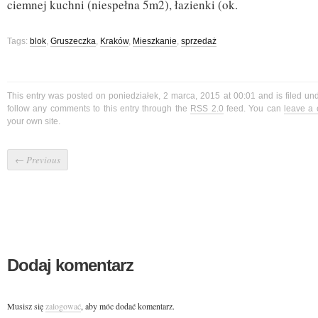
ciemnej kuchni (niespełna 5m2), łazienki (ok.
Tags:
blok
,
Gruszeczka
,
Kraków
,
Mieszkanie
,
sprzedaż
This entry was posted on poniedziałek, 2 marca, 2015 at 00:01 and is filed un
follow any comments to this entry through the
RSS 2.0
feed. You can
leave a
your own site.
←
Previous
Dodaj komentarz
Musisz się
zalogować
, aby móc dodać komentarz.