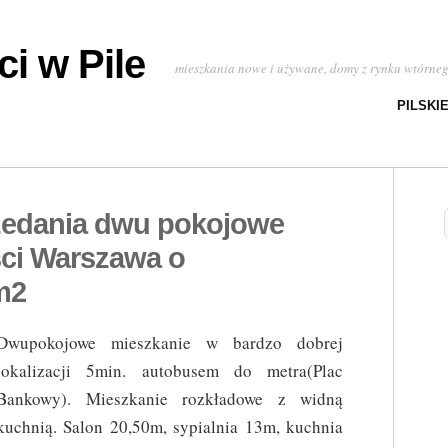
i w Pile
mieszkania nowe i używane, domy z rynku wtórne
PILSKI
zedania dwu pokojowe
ci Warszawa o
m2
Dwupokojowe mieszkanie w bardzo dobrej
lokalizacji 5min. autobusem do metra(Plac
Bankowy). Mieszkanie rozkładowe z widną
kuchnią. Salon 20,50m, sypialnia 13m, kuchnia