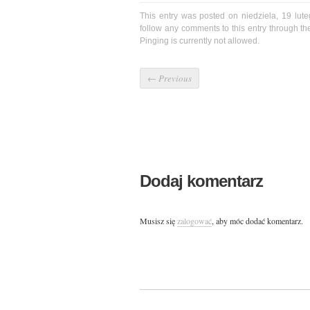
This entry was posted on niedziela, 19 lut
follow any comments to this entry through t
Pinging is currently not allowed.
←
Previous
Dodaj komentarz
Musisz się
zalogować
, aby móc dodać komentarz.