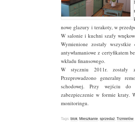
nowe glazury i terakoty, w przedp
W salonie i kuchni szafy wnękow
Wymienione zostały wszystkie d
antywłamaniowe z certyfikatem b
wkładu finansowego.
W styczniu 2011r. zostały 
Przeprowadzono generalny remon
schodowej. Przy wejściu do
zabezpieczenie w formie kraty. 
monitoringu.
Tags:
blok
,
Mieszkanie
,
sprzedaż
,
Trzmielów
,