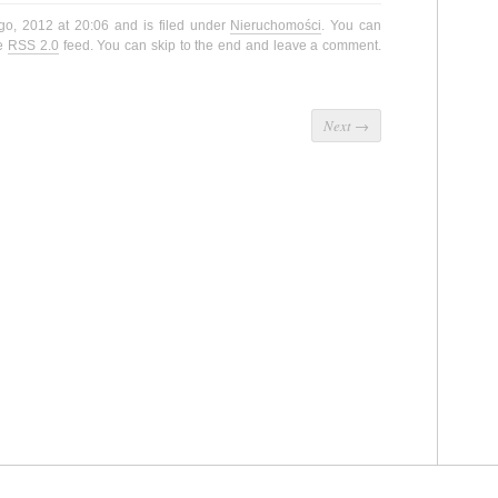
ego, 2012 at 20:06 and is filed under
Nieruchomości
. You can
he
RSS 2.0
feed. You can skip to the end and leave a comment.
Next
→