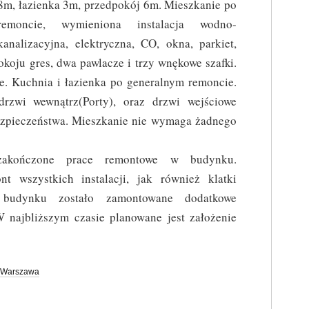
8m, łazienka 3m, przedpokój 6m. Mieszkanie po
remoncie, wymieniona instalacja wodno-
kanalizacyjna, elektryczna, CO, okna, parkiet,
okoju gres, dwa pawlacze i trzy wnękowe szafki.
e. Kuchnia i łazienka po generalnym remoncie.
rzwi wewnątrz(Porty), oraz drzwi wejściowe
ezpieczeństwa. Mieszkanie nie wymaga żadnego
zakończone prace remontowe w budynku.
t wszystkich instalacji, jak również klatki
 budynku zostało zamontowane dodatkowe
W najbliższym czasie planowane jest założenie
Warszawa