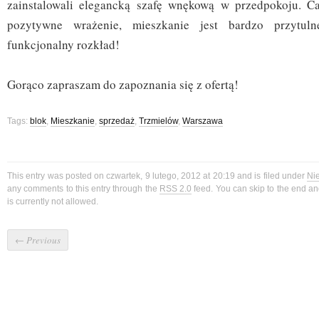
zainstalowali elegancką szafę wnękową w przedpokoju. Ca
pozytywne wrażenie, mieszkanie jest bardzo przytu
funkcjonalny rozkład!
Gorąco zapraszam do zapoznania się z ofertą!
Tags:
blok
,
Mieszkanie
,
sprzedaż
,
Trzmielów
,
Warszawa
This entry was posted on czwartek, 9 lutego, 2012 at 20:19 and is filed under
Ni
any comments to this entry through the
RSS 2.0
feed. You can skip to the end a
is currently not allowed.
←
Previous