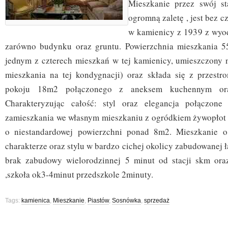
Mieszkanie przez swój st
ogromną zaletę , jest bez 
w kamienicy z 1939 z wyo
zarówno budynku oraz gruntu. Powierzchnia mieszkania 55
jednym z czterech mieszkań w tej kamienicy, umieszczony n
mieszkania na tej kondygnacji) oraz składa się z przestr
pokoju 18m2 połączonego z aneksem kuchennym or
Charakteryzując całość: styl oraz elegancja połączone
zamieszkania we własnym mieszkaniu z ogródkiem żywopłot 
o niestandardowej powierzchni ponad 8m2. Mieszkanie 
charakterze oraz stylu w bardzo cichej okolicy zabudowanej
brak zabudowy wielorodzinnej 5 minut od stacji skm ora
,szkoła ok3-4minut przedszkole 2minuty.
Tags:
kamienica
,
Mieszkanie
,
Piastów
,
Sosnówka
,
sprzedaż