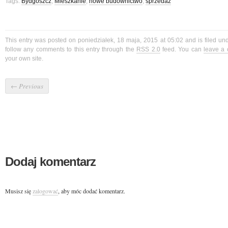
Tags:
Bydgoszcz
,
Mieszkanie
,
nowe budownictwo
,
sprzedaż
This entry was posted on poniedziałek, 18 maja, 2015 at 05:02 and is filed un
follow any comments to this entry through the
RSS 2.0
feed. You can
leave a
your own site.
←
Previous
Dodaj komentarz
Musisz się
zalogować
, aby móc dodać komentarz.