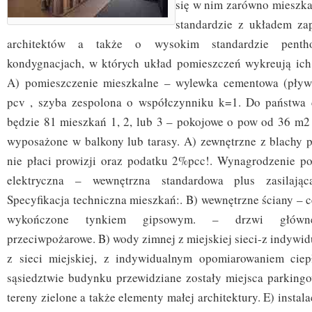
się w nim zarówno mieszk
standardzie z układem z
architektów a także o wysokim standardzie penth
kondygnacjach, w których układ pomieszczeń wykreują ich p
A) pomieszczenie mieszkalne – wylewka cementowa (pływa
pcv , szyba zespolona o współczynniku k=1. Do państwa 
będzie 81 mieszkań 1, 2, lub 3 – pokojowe o pow od 36 m2
wyposażone w balkony lub tarasy. A) zewnętrzne z blachy 
nie płaci prowizji oraz podatku 2%pcc!. Wynagrodzenie p
elektryczna – wewnętrzna standardowa plus zasilająca
Specyfikacja techniczna mieszkań:. B) wewnętrzne ściany – 
wykończone tynkiem gipsowym. – drzwi główne
przeciwpożarowe. B) wody zimnej z miejskiej sieci-z indywid
z sieci miejskiej, z indywidualnym opomiarowaniem cie
sąsiedztwie budynku przewidziane zostały miejsca parking
tereny zielone a także elementy małej architektury. E) instala