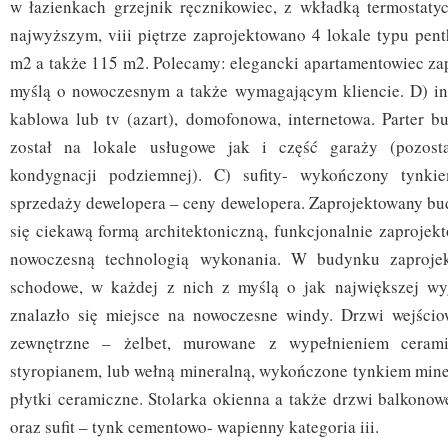
w łazienkach grzejnik ręcznikowiec, z wkładką termostat
najwyższym, viii piętrze zaprojektowano 4 lokale typu pen
m2 a także 115 m2. Polecamy: elegancki apartamentowiec zap
myślą o nowoczesnym a także wymagającym kliencie. D) inst
kablowa lub tv (azart), domofonowa, internetowa. Parter 
został na lokale usługowe jak i część garaży (pozost
kondygnacji podziemnej). C) sufity- wykończony tynki
sprzedaży dewelopera – ceny dewelopera. Zaprojektowany bu
się ciekawą formą architektoniczną, funkcjonalnie zaprojek
nowoczesną technologią wykonania. W budynku zaprojek
schodowe, w każdej z nich z myślą o jak największej w
znalazło się miejsce na nowoczesne windy. Drzwi wejścio
zewnętrzne – żelbet, murowane z wypełnieniem ceram
styropianem, lub wełną mineralną, wykończone tynkiem mine
płytki ceramiczne. Stolarka okienna a także drzwi balkonowe
oraz sufit – tynk cementowo- wapienny kategoria iii.