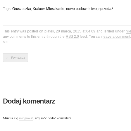
Tags:
Gruszeczka
,
Kraków
,
Mieszkanie
,
nowe budownictwo
,
sprzedaż
This entry was posted on piątek, 20 marca, 2015 at 04:09 and is filed under
Ni
any comments to this entry through the
RSS 2.0
feed. You can
leave a comment
site.
←
Previous
Dodaj komentarz
Musisz się
zalogować
, aby móc dodać komentarz.