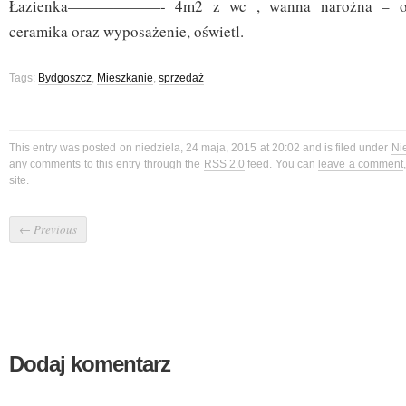
Łazienka——————- 4m2 z wc , wanna narożna – ob
ceramika oraz wyposażenie, oświetl.
Tags:
Bydgoszcz
,
Mieszkanie
,
sprzedaż
This entry was posted on niedziela, 24 maja, 2015 at 20:02 and is filed under
Ni
any comments to this entry through the
RSS 2.0
feed. You can
leave a comment
site.
←
Previous
Dodaj komentarz