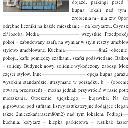
dojazd, parkingi przed 
kupna lokali nad tym
zrobienia m – nia tzw. Op
odrębne liczniki na każde mieszkanie – na korytarzu.
zł/1osoba. Media————————- wszystkie. Przedpokój –
pokoi – zabudowany szafą na wymiar w stylu reszty umeblow
stylowo umeblowane. Kuchnia———————8m2 -obecnie j
pokoju, kafle pomiędzy szafkami, szafki podświetlane
– solidny. Budynek nowy, solidnie wykończony, zabezp. Moż
części stylow. Inne————————— opcja kupna garażu 2
wysokim standardzie, utrzymane w porządku, b. – (obecni
otwartą przestrzeń) – można jednak przywrócić w razie potr
mieszkania. Otoczenie: ujejskiego – kujawska. Na śc
gipsowane, pod sufitami listwy sztukateryjne dodające elega
także 2mieszkań(razem80m2) nad tym lokalem. Podło
kuchnia, korytarz – klepka parkietowa – rustikal; łazie