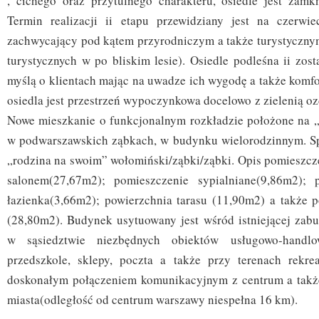
, cichego oraz przytulnego charakteru, osiedle jest zamkn
Termin realizacji ii etapu przewidziany jest na czerwi
zachwycający pod kątem przyrodniczym a także turystycznym
turystycznych w po bliskim lesie). Osiedle podleśna ii zos
myślą o klientach mając na uwadze ich wygodę a także komfor
osiedla jest przestrzeń wypoczynkowa docelowo z zielenią o
Nowe mieszkanie o funkcjonalnym rozkładzie położone na „ 
w podwarszawskich ząbkach, w budynku wielorodzinnym. S
„rodzina na swoim” wołomiński/ząbki/ząbki. Opis pomieszcz
salonem(27,67m2); pomieszczenie sypialniane(9,86m2); p
łazienka(3,66m2); powierzchnia tarasu (11,90m2) a także 
(28,80m2). Budynek usytuowany jest wśród istniejącej zab
w sąsiedztwie niezbędnych obiektów usługowo-handlo
przedszkole, sklepy, poczta a także przy terenach rekre
doskonałym połączeniem komunikacyjnym z centrum a także
miasta(odległość od centrum warszawy niespełna 16 km).