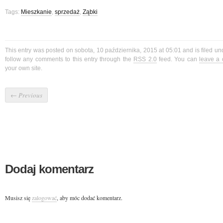
Tags:
Mieszkanie
,
sprzedaż
,
Ząbki
This entry was posted on sobota, 10 października, 2015 at 05:01 and is filed u
follow any comments to this entry through the
RSS 2.0
feed. You can
leave a
your own site.
←
Previous
Dodaj komentarz
Musisz się
zalogować
, aby móc dodać komentarz.