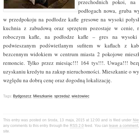
przechodnich pokoi, na 
podłogach nowa, gruba w
w przedpokoju na podłodze kafle gresowe na wysoki połysk
kuchnia z zabudową oraz sprzętem pozostaje w cenie, 
roboczym kafle, na podłodze kafle – gres na wysoki 
podwieszanym podświetlanym sufitem w kaflach z kab
bezcennym widokiem w centrum miasta 2 pokojowe miesz
remoncie. Tylko przez miesiąc!!! 164 tys!!!. Uwaga!!! b
uzyskaniu kredytu na zakup nieruchomości. Mieszkanie o wy
względu na dobrą cenę oraz dogodną lokalizację.
Tags:
Bydgoszcz
,
Mieszkanie
,
sprzedaż
,
wieżowiec
This entry was posted on środa, 13 maja, 2015 at 12:00 and is filed under
Nie
any comments to this entry through the
RSS 2.0
feed. You can
leave a comment
site.