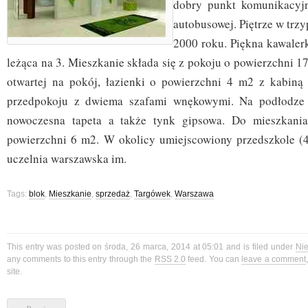
dobry punkt komunikacyj
autobusowej. Piętrze w tr
2000 roku. Piękna kawaler
leżąca na 3. Mieszkanie składa się z pokoju o powierzchni 1
otwartej na pokój, łazienki o powierzchni 4 m2 z kabiną
przedpokoju z dwiema szafami wnękowymi. Na podłodze 
nowoczesna tapeta a także tynk gipsowa. Do mieszkania
powierzchni 6 m2. W okolicy umiejscowiony przedszkole (4
uczelnia warszawska im.
Tags:
blok
,
Mieszkanie
,
sprzedaż
,
Targówek
,
Warszawa
This entry was posted on środa, 26 marca, 2014 at 05:01 and is filed under
Ni
any comments to this entry through the
RSS 2.0
feed. You can
leave a comment
site.