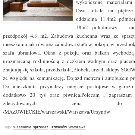
wykończone materiałami 
Dwa lokale na piętrze
oddzielna 11,4m2 północ
18m2 południowy – zach
przedpokój 4,3 m2. Zabudowa kuchenna wraz ze sprzęt
mieszkania jak również zabudowa stała w pokoju, w przedpok
szafa ubraniowa. Okna z pokoju oraz balkon wychodzą 
urozmaicaną roślinnością z oczkiem wodnym oraz place
znajdują się szkoła, przedszkola, żłobek, urząd, sklepy SGG
ze względu na komunikację. Dojazd metrem i autobusem pr
Do mieszkania przynależy miejsce postojowe w garażu
dodatkowo 20 tyś oraz piwnica.Polecam i zapraszam 
zdecydowanych cena do ne
/MAZOWIECKIE/warszawski/Warszawa/Ursynów
Tags:
Mieszkanie
,
sprzedaż
,
Trzmielów
,
Warszawa