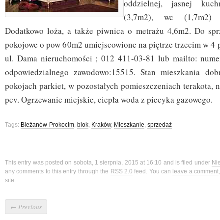
oddzielnej, jasnej kuch
(3,7m2), wc (1,7m2) 
Dodatkowo loża, a także piwnica o metrażu 4,6m2. Do spr
pokojowe o pow 60m2 umiejscowione na piętrze trzecim w 4 
ul. Dama nieruchomości ; 012 411-03-81 lub mailto: numer
odpowiedzialnego zawodowo:15515. Stan mieszkania dob
pokojach parkiet, w pozostałych pomieszczeniach terakota, 
pcv. Ogrzewanie miejskie, ciepła woda z piecyka gazowego.
Tags:
Bieżanów-Prokocim
,
blok
,
Kraków
,
Mieszkanie
,
sprzedaż
This entry was posted on sobota, 1 sierpnia, 2015 at 16:10 and is filed under
Ni
any comments to this entry through the
RSS 2.0
feed. You can
leave a comment
site.
←
Previous